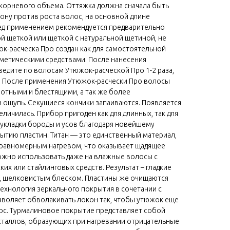
рикорневого объема. Оттяжка должна сначала быть
рону против роста волос, на основной длине
ред применением рекомендуется предварительно
й щеткой или щеткой с натуральной щетиной, не
ок-расческа Про создан как для самостоятельной
осметическими средствами. После нанесения
ведите по волосам Утюжок-расческой Про 1-2 раза,
 После применения Утюжок-расчески Про волосы
лотными и блестящими, а так же более
 ощупь. Секущиеся кончики запаиваются. Появляется
личилась. Прибор пригоден как для длинных, так для
я укладки бороды и усов благодаря новейшему
ытию пластин. Титан — это единственный материал,
равномерным нагревом, что оказывает щадящее
можно использовать даже на влажные волосы с
их или стайлинговых средств. Результат – гладкие
, шелковистым блеском. Пластины же очищаются
ехнология зеркального покрытия в сочетании с
воляет обволакивать локон так, чтобы утюжок еще
лос. Турмалиновое покрытие представляет собой
таллов, образующих при нагревании отрицательные