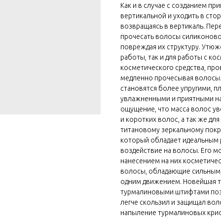
Как и в случае с созданием п
вертикальной и уходить в сто
возвращаясь в вертикаль. Пе
прочесать волосы силиконово
повреждая их структуру. Утюж
работы, так и для работы с к
косметического средства, про
медленно прочесывая волосы.
становятся более упругими, п
увлажненными и приятными на
ощущение, что масса волос уве
и коротких волос, а так же дл
титановому зеркальному покр
который обладает идеальным 
воздействие на волосы. Его 
нанесением на них косметическ
волосы, обладающие сильным
одним движением. Новейшая т
турмалиновыми штифтами поз
легче скользил и защищал во
напыление турмалиновых крис