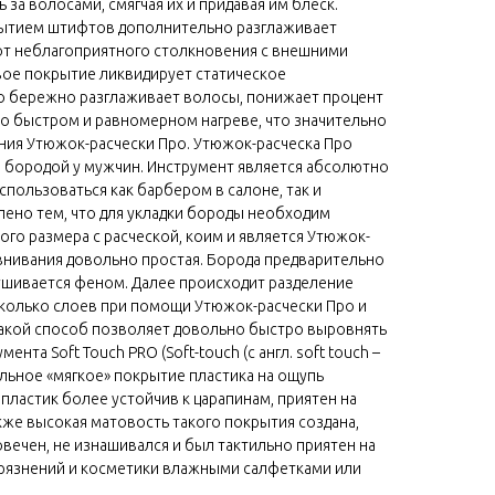
 за волосами, смягчая их и придавая им блеск.
ытием штифтов дополнительно разглаживает
 от неблагоприятного столкновения с внешними
вое покрытие ликвидирует статическое
го бережно разглаживает волосы, понижает процент
о быстром и равномерном нагреве, что значительно
ния Утюжок-расчески Про. Утюжок-расческа Про
а бородой у мужчин. Инструмент является абсолютно
ользоваться как барбером в салоне, так и
лено тем, что для укладки бороды необходим
о размера с расческой, коим и является Утюжок-
внивания довольно простая. Борода предварительно
ушивается феном. Далее происходит разделение
сколько слоев при помощи Утюжок-расчески Про и
акой способ позволяет довольно быстро выровнять
ента Soft Touch PRO (Soft-touch (c англ. soft touch –
альное «мягкое» покрытие пластика на ощупь
 пластик более устойчив к царапинам, приятен на
акже высокая матовость такого покрытия создана,
вечен, не изнашивался и был тактильно приятен на
грязнений и косметики влажными салфетками или