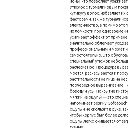
ионы, что позволяет ухаживать
Утюжок с турмалиновым покр
кутикулу волос, избавляет их
факторами. Так же турмалино
электричество, а помимо это
их ломкости при одновременн
усиливает эффект от примене
значительно облегчает уход з
профессиональным и может исп
самостоятельно. Это обуслов
специальный утюжок небольшог
расческа Про. Процедура выра
моется, расчесывается и прос
растительности на лице на не
поочередное выравнивание. Т
бороду и усы. Покрытие инструм
мягкий на ощупь) — это специ
напоминает резину. Soft-touch
ощупь и не скользит в руке. Т
чтобы корпус был более долго
ощупь. Легко очищается от за
тканью.