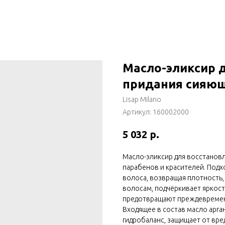
Масло-эликсир 
придания сияющ
Lisap Milano
Артикул:
160002000
р.
5 032
Масло-эликсир для восстанов
парабенов и красителей. Подх
волоса, возвращая плотность,
волосам, подчёркивает яркос
предотвращают преждевремен
Входящее в состав масло арг
гидробаланс, защищает от вр