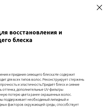
для восстановления и
его блеска
ления и придания сияющего блеска.Не содержит
одит для всех типов волос. Реконструирует стержень
 прочность и эластичность.Придаёт блеск и сияние
ть оттенка, дополнительные UV-фильтры
ную потерю цвета ранее окрашенных волос.
аны поддерживает необходимый липидный и
едных факторов окружающей среды, способствует